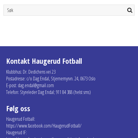
Kontakt Haugerud Fotball
Klubbhus: Dr. Dedichens vei 23
Postadresse: c/o Dag Endal, Stjernemyrvn. 24, 0673 Oslo
E-post: dag.endal@gmail.com
Telefon: Styreleder Dag Endal; 911 84 388 (helst sms)
Følg oss
Haugerud Fotball:
https://www.facebook.com/HaugerudFotball/
Haugerud IF: