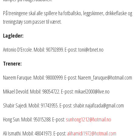
På treningene skal alle spillere ha fotballsko, leggskinner, drikkeflaske og
treningstøy som passer til været.
Lagleder:
Antonio D’Ercole. Mobil: 90792899. E-post: toni@rbnet.no
Trenere:
Naeem Faruque. Mobil: 98000999. E-post: Naeem_faruque@hotmail.com
Mikael Devold. Mobil: 98054722. E-post: mikael2000@live.no
Shabir Sajedi. Mobil: 91743955. E-post: shabir.najafizada@gmail.com
Hong Sun. Mobil: 95015288. E-post:
sunhong1212@hotmail.no
Ali Ismathi. Mobil: 48041973. E-post:
alihamidi1972@hotmail.com