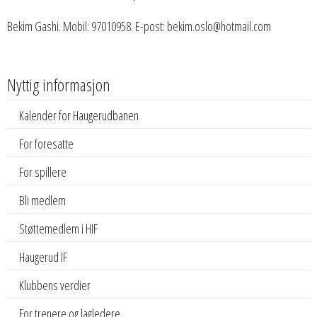
Bekim Gashi. Mobil: 97010958. E-post: bekim.oslo@hotmail.com
Nyttig informasjon
Kalender for Haugerudbanen
For foresatte
For spillere
Bli medlem
Støttemedlem i HIF
Haugerud IF
Klubbens verdier
For trenere og lagledere