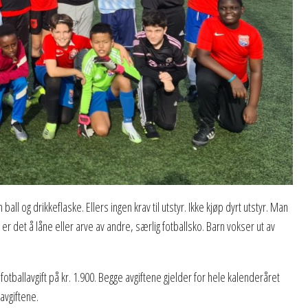
all og drikkeflaske. Ellers ingen krav til utstyr. Ikke kjøp dyrt utstyr. Man
 er det å låne eller arve av andre, særlig fotballsko. Barn vokser ut av
ballavgift på kr. 1.900. Begge avgiftene gjelder for hele kalenderåret
avgiftene.