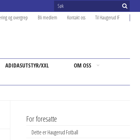
ering og overgrep
Bli medlem
Kontakt oss
Til Haugerud IF
ADIDASUTSTYR/XXL
OM OSS
For foresatte
Dette er Haugerud Fotball