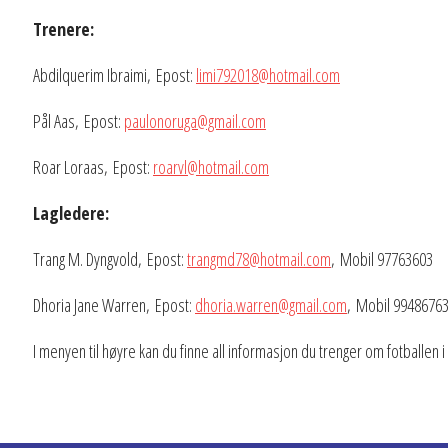
Trenere:
Abdilquerim Ibraimi, Epost:
limi792018@hotmail.com
Pål Aas, Epost:
paulonoruga@gmail.com
Roar Loraas, Epost:
roarvl@hotmail.com
Lagledere:
Trang M. Dyngvold, Epost:
trangmd78@hotmail.com
, Mobil 97763603
Dhoria Jane Warren, Epost:
dhoria.warren@gmail.com
, Mobil 9948676
I menyen til høyre kan du finne all informasjon du trenger om fotballen i