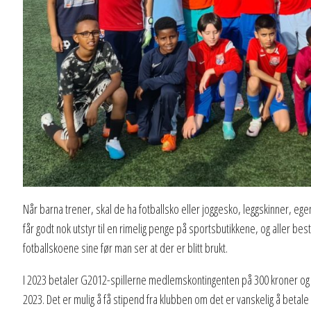
Når barna trener, skal de ha fotballsko eller joggesko, leggskinner, egen b
får godt nok utstyr til en rimelig penge på sportsbutikkene, og aller best
fotballskoene sine før man ser at der er blitt brukt.
I 2023 betaler G2012-spillerne medlemskontingenten på 300 kroner og fot
2023. Det er mulig å få stipend fra klubben om det er vanskelig å betale 