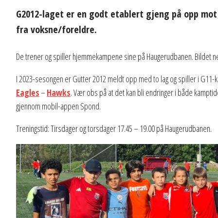
G2012-laget er en godt etablert gjeng på opp mot
fra voksne/foreldre.
De trener og spiller hjemmekampene sine på Haugerudbanen. Bildet ned
I 2023-sesongen er Gutter 2012 meldt opp med to lag og spiller i G11-k
Eagles
–
Hawks
. Vær obs på at det kan bli endringer i både kamptide
gjennom mobil-appen Spond.
Treningstid: Tirsdager og torsdager 17.45 – 19.00 på Haugerudbanen.