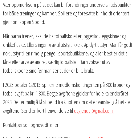
Vær oppmerksom på at det kan bli forandringer underveis i tidspunkter
for både treninger og kamper. Spillere og foresatte blir holdt orientert
gjennom appen Spond.
Når barna trener, skal de ha fotballsko eller joggesko, leggskinner og
drikkeflaske. Ellers ingen krav til utstyr. Ikke kjøp dyrt utstyr. Man får godt
nok utstyr til en rimelig penge i sportsbutikkene, og aller best er det å
låne eller arve av andre, særlig fotballsko. Barn vokser ut av
fotballskoene sine før man ser at der er blitt brukt.
I 2023 betaler G2013-spillerne medlemskontingenten på 300 kroner og
fotballavgift på kr. 1.800. Begge avgiftene gjelder for hele kalenderåret
2023. Det er mulig å få stipend fra klubben om det er vanskelig å betale
avgiftene. Send en kort henvendelse til
dag.endal@gmail.com
Kontaktperson og hovedtrener: