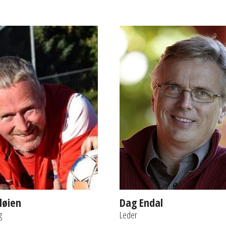
løien
Dag Endal
g
Leder