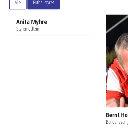
Alle
Fotballstyret
Anita Myhre
Styremedlem
Bernt Ho
Baneansvarli