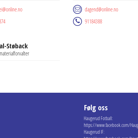
ei@online.no
dagend@online.no
874
91184388
dal-Støback
materialforvalter
Følg oss
Haugerud Fotball:
https://www.facebook.com/Haug
Haugerud IF: