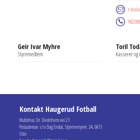
r-holo
98208
Geir Ivar Myhre
Toril To
Styremedlem
Kasserer og 
Kontakt Haugerud Fotball
Klubbhus: Dr. Dedichens vei 23
Postadresse: c/o Dag Endal, Stjernemyrvn. 24, 0673
Oslo