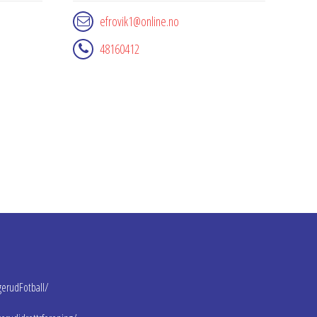
efrovik1@online.no
48160412
erudFotball/