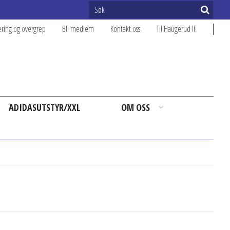
ering og overgrep
Bli medlem
Kontakt oss
Til Haugerud IF
ADIDASUTSTYR/XXL
OM OSS