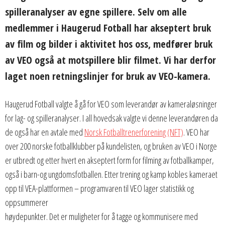
spilleranalyser av egne spillere. Selv om alle
medlemmer i Haugerud Fotball har akseptert bruk
av film og bilder i aktivitet hos oss, medfører bruk
av VEO også at motspillere blir filmet. Vi har derfor
laget noen retningslinjer for bruk av VEO-kamera.
Haugerud Fotball valgte å gå for VEO som leverandør av kameraløsninger
for lag- og spilleranalyser. I all hovedsak valgte vi denne leverandøren da
de også har en avtale med
Norsk Fotballtrenerforening (NFT)
. VEO har
over 200 norske fotballklubber på kundelisten, og bruken av VEO i Norge
er utbredt og etter hvert en akseptert form for filming av fotballkamper,
også i barn-og ungdomsfotballen. Etter trening og kamp kobles kameraet
opp til VEA-plattformen – programvaren til VEO lager statistikk og
oppsummerer
høydepunkter. Det er muligheter for å tagge og kommunisere med