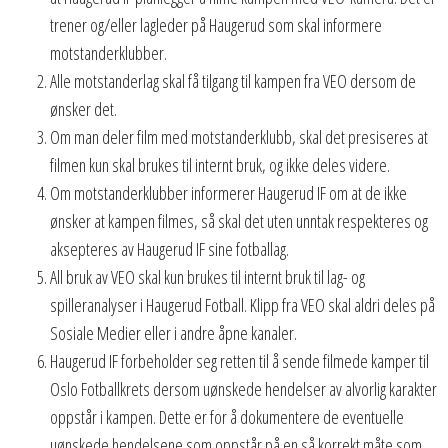
trener og/eller lagleder på Haugerud som skal informere
motstanderklubber.
Alle motstanderlag skal få tilgang til kampen fra VEO dersom de
ønsker det.
Om man deler film med motstanderklubb, skal det presiseres at
filmen kun skal brukes til internt bruk, og ikke deles videre.
Om motstanderklubber informerer Haugerud IF om at de ikke
ønsker at kampen filmes, så skal det uten unntak respekteres og
aksepteres av Haugerud IF sine fotballag.
All bruk av VEO skal kun brukes til internt bruk til lag- og
spilleranalyser i Haugerud Fotball. Klipp fra VEO skal aldri deles på
Sosiale Medier eller i andre åpne kanaler.
Haugerud IF forbeholder seg retten til å sende filmede kamper til
Oslo Fotballkrets dersom uønskede hendelser av alvorlig karakter
oppstår i kampen. Dette er for å dokumentere de eventuelle
uønskede hendelsene som oppstår på en så korrekt måte som