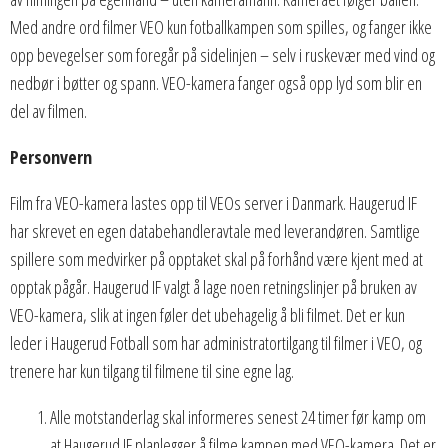
Med andre ord filmer VEO kun fotballkampen som spilles, og fanger ikke
opp bevegelser som foregår på sidelinjen – selv i ruskevær med vind og
nedbør i bøtter og spann. VEO-kamera fanger også opp lyd som blir en
del av filmen.
Personvern
Film fra VEO-kamera lastes opp til VEOs server i Danmark. Haugerud IF
har skrevet en egen databehandleravtale med leverandøren. Samtlige
spillere som medvirker på opptaket skal på forhånd være kjent med at
opptak pågår. Haugerud IF valgt å lage noen retningslinjer på bruken av
VEO-kamera, slik at ingen føler det ubehagelig å bli filmet. Det er kun
leder i Haugerud Fotball som har administratortilgang til filmer i VEO, og
trenere har kun tilgang til filmene til sine egne lag.
Alle motstanderlag skal informeres senest 24 timer før kamp om
at Haugerud IF planlegger å filme kampen med VEO-kamera. Det er