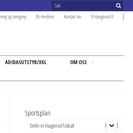
ering og overgrep
Bli medlem
Kontakt oss
Til Haugerud IF
ADIDASUTSTYR/XXL
OM OSS
Sportsplan
Dette er Haugerud Fotball