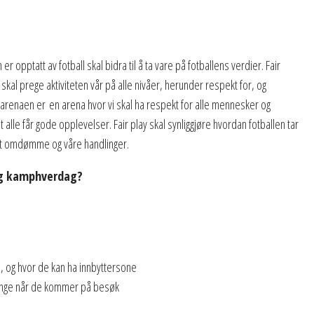
r opptatt av fotball skal bidra til å ta vare på fotballens verdier. Fair
al prege aktiviteten vår på alle nivåer, herunder respekt for, og
larenaen er
en arena hvor vi skal ha respekt for alle mennesker og
 alle får gode opplevelser. Fair play skal synliggjøre hvordan fotballen tar
årt omdømme og våre handlinger.
 og kamphverdag?
 og hvor de kan ha innbyttersone
renge når de kommer på besøk