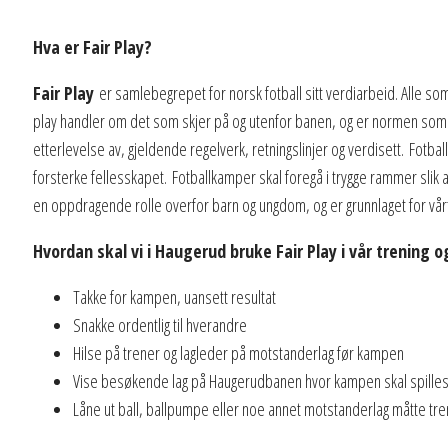
Hva er Fair Play?
Fair Play
er samlebegrepet for norsk fotball sitt verdiarbeid. Alle som e
play handler om det som skjer på og utenfor banen, og er normen som sk
etterlevelse av, gjeldende regelverk, retningslinjer og verdisett.
Fotbal
forsterke fellesskapet.
Fotballkamper skal foregå i trygge rammer slik at
en oppdragende rolle overfor barn og ungdom, og er grunnlaget for v
Hvordan skal vi i Haugerud bruke Fair Play i vår trening
Takke for kampen, uansett resultat
Snakke ordentlig til hverandre
Hilse på trener og lagleder på motstanderlag før kampen
Vise besøkende lag på Haugerudbanen hvor kampen skal spilles,
Låne ut ball, ballpumpe eller noe annet motstanderlag måtte t